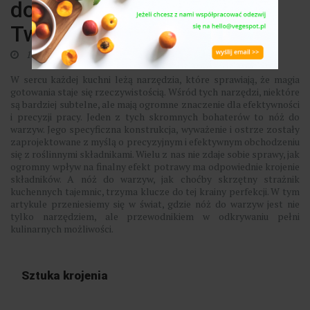
doskonałego krojenia w
Twojej kuchni
16 sierpnia 2023
0
​W sercu każdej kuchni leżą narzędzia, które sprawiają, że magia
gotowania staje się rzeczywistością. Wśród tych narzędzi, niektóre
są bardziej subtelne, ale mają ogromne znaczenie dla efektywności
i precyzji pracy. Jeden z tych skromnych bohaterów to nóż do
warzyw. Jego specyficzna konstrukcja, wyważenie i ostrze zostały
zaprojektowane z myślą o precyzyjnym i efektywnym obchodzeniu
się z roślinnymi składnikami. Wielu z nas nie zdaje sobie sprawy, jak
ogromny wpływ na finalny efekt potrawy ma odpowiednie krojenie
składników. A nóż do warzyw, jak choćby skrzętny strażnik
kuchennych tajemnic, trzyma klucze do tej krainy perfekcji. W tym
artykule przeniesiemy się w świat, gdzie nóż do warzyw jest nie
tylko narzędziem, ale przewodnikiem w odkrywaniu pełni
kulinarnych możliwości.
Sztuka krojenia