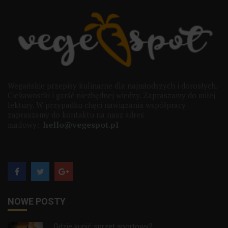
Wegańskie przepisy kulinarne dla najmłodszych i dorosłych.
Ciekawostki i garść niezbędnej wiedzy. Zapraszamy do miłej
lektury. W przypadku chęci nawiązania współpracy
zapraszamy do kontaktu na nasz adres
hello@vegespot.pl
mailowy:
NOWE POSTY
Gdzie kupić sprzęt sportowy?