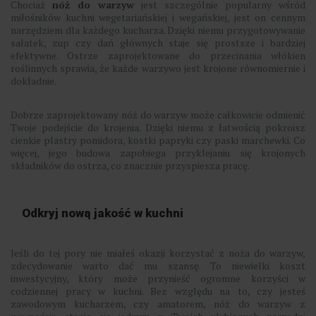
Chociaż
nóż do warzyw
jest szczególnie popularny wśród
miłośników kuchni wegetariańskiej i wegańskiej, jest on cennym
narzędziem dla każdego kucharza. Dzięki niemu przygotowywanie
sałatek, zup czy dań głównych staje się prostsze i bardziej
efektywne. Ostrze zaprojektowane do przecinania włókien
roślinnych sprawia, że każde warzywo jest krojone równomiernie i
dokładnie.
Dobrze zaprojektowany nóż do warzyw może całkowicie odmienić
Twoje podejście do krojenia. Dzięki niemu z łatwością pokroisz
cienkie plastry pomidora, kostki papryki czy paski marchewki. Co
więcej, jego budowa zapobiega przyklejaniu się krojonych
składników do ostrza, co znacznie przyspiesza pracę.
Odkryj nową jakość w kuchni
Jeśli do tej pory nie miałeś okazji korzystać z noża do warzyw,
zdecydowanie warto dać mu szansę. To niewielki koszt
inwestycyjny, który może przynieść ogromne korzyści w
codziennej pracy w kuchni. Bez względu na to, czy jesteś
zawodowym kucharzem, czy amatorem, nóż do warzyw z