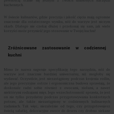
pewnością stanie się jednym z Twoich ulubionych narzędzi
kuchennych.
W świecie kulinariów, gdzie precyzja i jakość cięcia mają ogromne
znaczenie dla ostatecznego wyniku, nóż do warzyw jest niczym
skarb. Dlatego nie czekaj dłużej i przekonaj się sam, jak wiele
korzyści może przynieść jego stosowanie w Twojej kuchni!
Zróżnicowane zastosowanie w codziennej
kuchni
Mimo że nazwa sugeruje specyfikację tego narzędzia, nóż do
warzyw jest znacznie bardziej uniwersalny, niż mogłoby się
wydawać. Oczywiście, jest niezastąpiony podczas krojenia roślin,
ale jego precyzyjne ostrze i ergonomiczna budowa sprawiają, że
doskonale radzi sobie również z owocami, ziołami, a nawet
niektórymi rodzajami mięs. Jego wszechstronność sprawia, że jest
on nie tylko przydatny podczas przygotowywania konkretnych
potraw, ale także niezastąpiony w codziennych kulinarnych
zadaniach. Tak więc, niezależnie od tego, czy przygotowujesz
świeżą sałatkę, dekoracyjne owoce do deseru czy drobno siekane