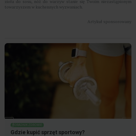
zioła do sosu, nóż do warzyw stanie się Twoim niezastąpionym
towarzyszem w kuchennych wyzwaniach.
Artykuł sponsorowany
PORADNIK ZDROWIE
Gdzie kupić sprzęt sportowy?