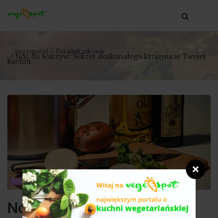
vegespot.pl
Poradnik zdrowie
Nóż do warzyw: Sekret doskonałego krojenia w Twojej
kuchni
❌
PORADNIK ZDROWIE
Nóż do warzyw: Sekret