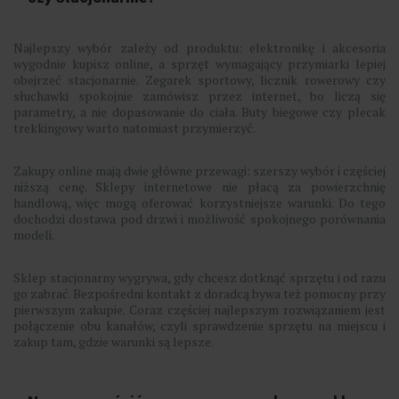
Najlepszy wybór zależy od produktu: elektronikę i akcesoria
wygodnie kupisz online, a sprzęt wymagający przymiarki lepiej
obejrzeć stacjonarnie. Zegarek sportowy, licznik rowerowy czy
słuchawki spokojnie zamówisz przez internet, bo liczą się
parametry, a nie dopasowanie do ciała. Buty biegowe czy plecak
trekkingowy warto natomiast przymierzyć.
Zakupy online mają dwie główne przewagi: szerszy wybór i częściej
niższą cenę. Sklepy internetowe nie płacą za powierzchnię
handlową, więc mogą oferować korzystniejsze warunki. Do tego
dochodzi dostawa pod drzwi i możliwość spokojnego porównania
modeli.
Sklep stacjonarny wygrywa, gdy chcesz dotknąć sprzętu i od razu
go zabrać. Bezpośredni kontakt z doradcą bywa też pomocny przy
pierwszym zakupie. Coraz częściej najlepszym rozwiązaniem jest
połączenie obu kanałów, czyli sprawdzenie sprzętu na miejscu i
zakup tam, gdzie warunki są lepsze.