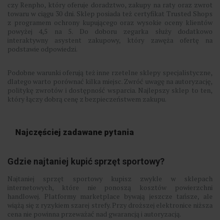
czy Renpho, który oferuje doradztwo, zakupy na raty oraz zwrot
towaru w ciągu 30 dni. Sklep posiada też certyfikat Trusted Shops
z programem ochrony kupującego oraz wysokie oceny klientów
powyżej 4,5 na 5. Do doboru zegarka służy dodatkowo
interaktywny asystent zakupowy, który zawęża ofertę na
podstawie odpowiedzi.
Podobne warunki oferują też inne rzetelne sklepy specjalistyczne,
dlatego warto porównać kilka miejsc. Zwróć uwagę na autoryzację,
politykę zwrotów i dostępność wsparcia. Najlepszy sklep to ten,
który łączy dobrą cenę z bezpieczeństwem zakupu.
Najczęściej zadawane pytania
Gdzie najtaniej kupić sprzęt sportowy?
Najtaniej sprzęt sportowy kupisz zwykle w sklepach
internetowych, które nie ponoszą kosztów powierzchni
handlowej. Platformy marketplace bywają jeszcze tańsze, ale
wiążą się z ryzykiem szarej strefy. Przy droższej elektronice niższa
cena nie powinna przeważać nad gwarancją i autoryzacją.