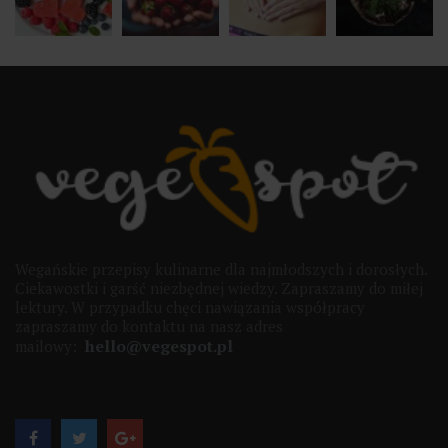
Wegańskie przepisy kulinarne dla najmłodszych i dorosłych.
Ciekawostki i garść niezbędnej wiedzy. Zapraszamy do miłej
lektury. W przypadku chęci nawiązania współpracy
zapraszamy do kontaktu na nasz adres
hello@vegespot.pl
mailowy: