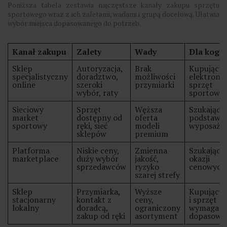
Poniższa tabela zestawia najczęstsze kanały zakupu sprzętu
sportowego wraz z ich zaletami, wadami i grupą docelową. Ułatwia
wybór miejsca dopasowanego do potrzeb.
Kanał zakupu
Zalety
Wady
Dla kogo
Sklep
Autoryzacja,
Brak
Kupujący
specjalistyczny
doradztwo,
możliwości
elektronik
online
szeroki
przymiarki
sprzęt
wybór, raty
sportowy
Sieciowy
Sprzęt
Węższa
Szukający
market
dostępny od
oferta
podstawo
sportowy
ręki, sieć
modeli
wyposaże
sklepów
premium
Platforma
Niskie ceny,
Zmienna
Szukający
marketplace
duży wybór
jakość,
okazji
sprzedawców
ryzyko
cenowych
szarej strefy
Sklep
Przymiarka,
Wyższe
Kupujący 
stacjonarny
kontakt z
ceny,
i sprzęt
lokalny
doradcą,
ograniczony
wymagają
zakup od ręki
asortyment
dopasowa