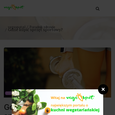
vegespot.pl
Poradnik zdrowie
Gdzie kupić sprzęt sportowy?
❌
PORADNIK ZDROWIE
Gdzie kupić sprzęt