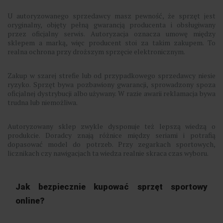
U autoryzowanego sprzedawcy masz pewność, że sprzęt jest
oryginalny, objęty pełną gwarancją producenta i obsługiwany
przez oficjalny serwis. Autoryzacja oznacza umowę między
sklepem a marką, więc producent stoi za takim zakupem. To
realna ochrona przy droższym sprzęcie elektronicznym.
Zakup w szarej strefie lub od przypadkowego sprzedawcy niesie
ryzyko. Sprzęt bywa pozbawiony gwarancji, sprowadzony spoza
oficjalnej dystrybucji albo używany. W razie awarii reklamacja bywa
trudna lub niemożliwa.
Autoryzowany sklep zwykle dysponuje też lepszą wiedzą o
produkcie. Doradcy znają różnice między seriami i potrafią
dopasować model do potrzeb. Przy zegarkach sportowych,
licznikach czy nawigacjach ta wiedza realnie skraca czas wyboru.
Jak bezpiecznie kupować sprzęt sportowy
online?