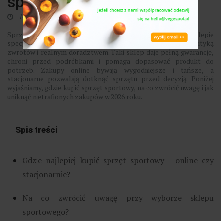
sportowy?
14 czerwca 2026
0
​Sprzęt sportowy najbezpieczniej kupować w sklepie
specjalistycznym z autoryzacją producenta, jasną polityką
zwrotów i realnym doradztwem. Taki sklep daje pełną gwarancję,
chroni przed podróbkami i pomaga dopasować produkt do
potrzeb. Zakupy online bywają wygodniejsze i tańsze, a
stacjonarne pozwalają dotknąć sprzętu przed decyzją. Poniżej
wyjaśniamy, gdzie kupić sprzęt sportowy, na co zwrócić uwagę i jak
uniknąć nietrafionych zakupów w 2026 roku.
Spis treści
Gdzie najlepiej kupić sprzęt sportowy - online czy
stacjonarnie?
Na co zwrócić uwagę przy wyborze sklepu
sportowego?