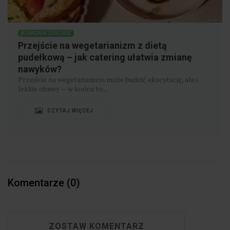
PORADNIK ZDROWIE
Ile mocy musi mieć dobry airfryer?
Jaka moc air fryera jest najlepsza? To pytanie często
pojawia się wśród entuzjastów...
CZYTAJ WIĘCEJ
Komentarze (0)
ZOSTAW KOMENTARZ