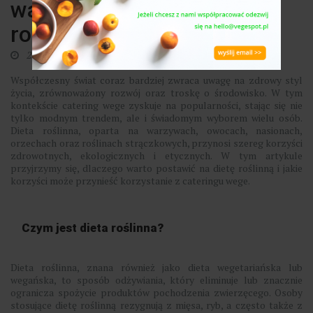
warto postawić na dietę
roślinną?
23 sierpnia 2024
0
Współczesny świat coraz bardziej zwraca uwagę na zdrowy styl
życia, zrównoważony rozwój oraz troskę o środowisko. W tym
kontekście catering wege zyskuje na popularności, stając się nie
tylko modnym trendem, ale i świadomym wyborem wielu osób.
Dieta roślinna, oparta na warzywach, owocach, nasionach,
orzechach oraz roślinach strączkowych, przynosi szereg korzyści
zdrowotnych, ekologicznych i etycznych. W tym artykule
przyjrzymy się, dlaczego warto postawić na dietę roślinną i jakie
korzyści może przynieść korzystanie z cateringu wege.
Czym jest dieta roślinna?
Dieta roślinna, znana również jako dieta wegetariańska lub
wegańska, to sposób odżywiania, który eliminuje lub znacznie
ogranicza spożycie produktów pochodzenia zwierzęcego. Osoby
stosujące dietę roślinną rezygnują z mięsa, ryb, a często także z