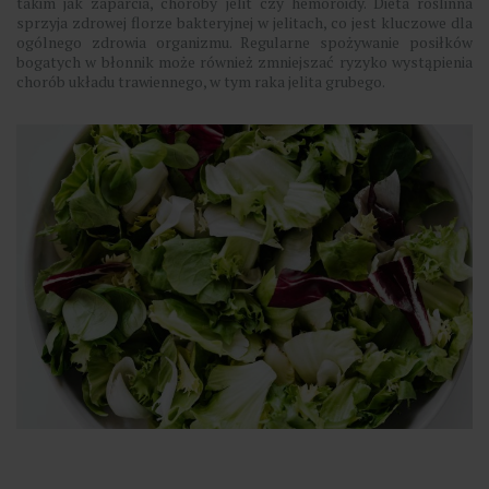
takim jak zaparcia, choroby jelit czy hemoroidy. Dieta roślinna
sprzyja zdrowej florze bakteryjnej w jelitach, co jest kluczowe dla
ogólnego zdrowia organizmu. Regularne spożywanie posiłków
bogatych w błonnik może również zmniejszać ryzyko wystąpienia
chorób układu trawiennego, w tym raka jelita grubego.