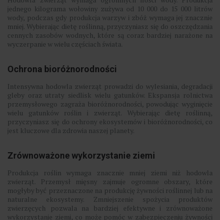
jednego kilograma wołowiny zużywa od 10 000 do 15 000 litrów
wody, podczas gdy produkcja warzyw i zbóż wymaga jej znacznie
mniej. Wybierając dietę roślinną, przyczyniasz się do oszczędzania
cennych zasobów wodnych, które są coraz bardziej narażone na
wyczerpanie w wielu częściach świata.
Ochrona bioróżnorodności
Intensywna hodowla zwierząt prowadzi do wylesiania, degradacji
gleby oraz utraty siedlisk wielu gatunków. Ekspansja rolnictwa
przemysłowego zagraża bioróżnorodności, powodując wyginięcie
wielu gatunków roślin i zwierząt. Wybierając dietę roślinną,
przyczyniasz się do ochrony ekosystemów i bioróżnorodności, co
jest kluczowe dla zdrowia naszej planety.
Zrównoważone wykorzystanie ziemi
Produkcja roślin wymaga znacznie mniej ziemi niż hodowla
zwierząt. Przemysł mięsny zajmuje ogromne obszary, które
mogłyby być przeznaczone na produkcję żywności roślinnej lub na
naturalne ekosystemy. Zmniejszenie spożycia produktów
zwierzęcych pozwala na bardziej efektywne i zrównoważone
wykorzystanie ziemi, co może pomóc w zabezpieczeniu żywności