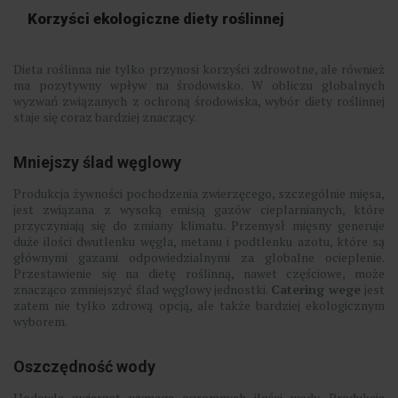
Korzyści ekologiczne diety roślinnej
Dieta roślinna nie tylko przynosi korzyści zdrowotne, ale również
ma pozytywny wpływ na środowisko. W obliczu globalnych
wyzwań związanych z ochroną środowiska, wybór diety roślinnej
staje się coraz bardziej znaczący.
Mniejszy ślad węglowy
Produkcja żywności pochodzenia zwierzęcego, szczególnie mięsa,
jest związana z wysoką emisją gazów cieplarnianych, które
przyczyniają się do zmiany klimatu. Przemysł mięsny generuje
duże ilości dwutlenku węgla, metanu i podtlenku azotu, które są
głównymi gazami odpowiedzialnymi za globalne ocieplenie.
Przestawienie się na dietę roślinną, nawet częściowe, może
znacząco zmniejszyć ślad węglowy jednostki.
Catering wege
jest
zatem nie tylko zdrową opcją, ale także bardziej ekologicznym
wyborem.
Oszczędność wody
Hodowla zwierząt wymaga ogromnych ilości wody. Produkcja