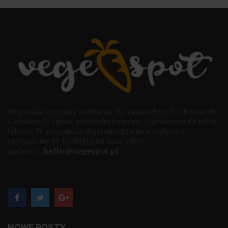
Wegańskie przepisy kulinarne dla najmłodszych i dorosłych.
Ciekawostki i garść niezbędnej wiedzy. Zapraszamy do miłej
lektury. W przypadku chęci nawiązania współpracy
zapraszamy do kontaktu na nasz adres
hello@vegespot.pl
mailowy:
NOWE POSTY