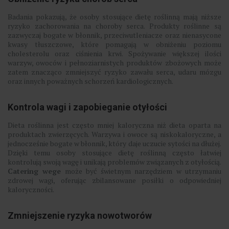
Badania pokazują, że osoby stosujące dietę roślinną mają niższe
ryzyko zachorowania na choroby serca. Produkty roślinne są
zazwyczaj bogate w błonnik, przeciwutleniacze oraz nienasycone
kwasy tłuszczowe, które pomagają w obniżeniu poziomu
cholesterolu oraz ciśnienia krwi. Spożywanie większej ilości
warzyw, owoców i pełnoziarnistych produktów zbożowych może
zatem znacząco zmniejszyć ryzyko zawału serca, udaru mózgu
oraz innych poważnych schorzeń kardiologicznych.
Kontrola wagi i zapobieganie otyłości
Dieta roślinna jest często mniej kaloryczna niż dieta oparta na
produktach zwierzęcych. Warzywa i owoce są niskokaloryczne, a
jednocześnie bogate w błonnik, który daje uczucie sytości na dłużej.
Dzięki temu osoby stosujące dietę roślinną często łatwiej
kontrolują swoją wagę i unikają problemów związanych z otyłością.
Catering wege
może być świetnym narzędziem w utrzymaniu
zdrowej wagi, oferując zbilansowane posiłki o odpowiedniej
kaloryczności.
Zmniejszenie ryzyka nowotworów