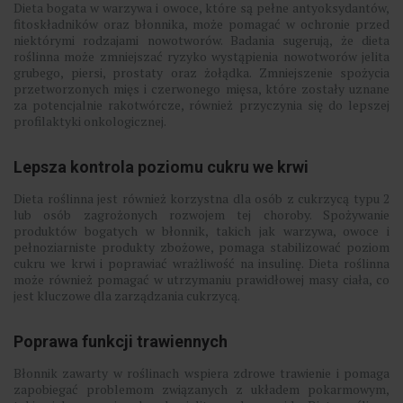
Dieta bogata w warzywa i owoce, które są pełne antyoksydantów,
fitoskładników oraz błonnika, może pomagać w ochronie przed
niektórymi rodzajami nowotworów. Badania sugerują, że dieta
roślinna może zmniejszać ryzyko wystąpienia nowotworów jelita
grubego, piersi, prostaty oraz żołądka. Zmniejszenie spożycia
przetworzonych mięs i czerwonego mięsa, które zostały uznane
za potencjalnie rakotwórcze, również przyczynia się do lepszej
profilaktyki onkologicznej.
Lepsza kontrola poziomu cukru we krwi
Dieta roślinna jest również korzystna dla osób z cukrzycą typu 2
lub osób zagrożonych rozwojem tej choroby. Spożywanie
produktów bogatych w błonnik, takich jak warzywa, owoce i
pełnoziarniste produkty zbożowe, pomaga stabilizować poziom
cukru we krwi i poprawiać wrażliwość na insulinę. Dieta roślinna
może również pomagać w utrzymaniu prawidłowej masy ciała, co
jest kluczowe dla zarządzania cukrzycą.
Poprawa funkcji trawiennych
Błonnik zawarty w roślinach wspiera zdrowe trawienie i pomaga
zapobiegać problemom związanych z układem pokarmowym,