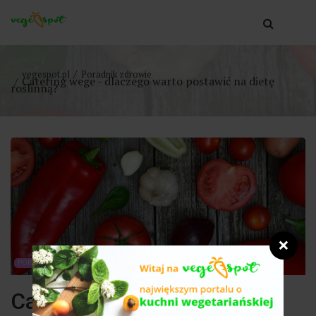
vegespot.pl
Poradnik zdrowie
Catering wege - dlaczego warto postawić na dietę
roślinną?
❌
PORADNIK ZDROWIE
Catering wege - dlaczego