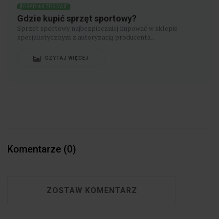
PORADNIK ZDROWIE
Przejście na wegetarianizm z dietą
pudełkową – jak catering ułatwia zmianę
nawyków?
​Przejście na wegetarianizm może budzić ekscytację, ale i
lekkie obawy — w końcu to...
CZYTAJ WIĘCEJ
Komentarze (0)
ZOSTAW KOMENTARZ