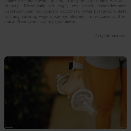
smaczne i zbilansowane posiłki, które pomagają dbać o zdrowie i
planetę. Niezależnie od tego, czy jesteś doświadczonym
wegetarianinem, czy dopiero zaczynasz swoją przygodę z dietą
roślinną, catering wege może być idealnym rozwiązaniem, które
ułatwi Ci codzienne wybory żywieniowe.
Artykuł partnera