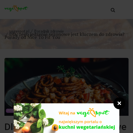
vegespot.pl
Poradnik zdrowie
Dlaczego jedzenie sezonowe jest kluczem do zdrowia?
Porady od Nice To Fit You
❌
PORADNIK ZDROWIE
Dlaczego jedzenie sezonowe