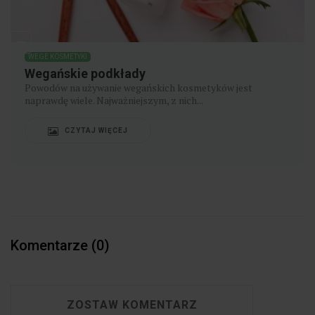
WEGE KOSMETYKI
POPULARNA MARKA W WERSJI WEGE – tylko
do końca lipca!
Wegańskie ampułki do twarzy z jarmużem i brokułem czy
maski w płachcie z nasionami chia i...
CZYTAJ WIĘCEJ
Komentarze (0)
ZOSTAW KOMENTARZ