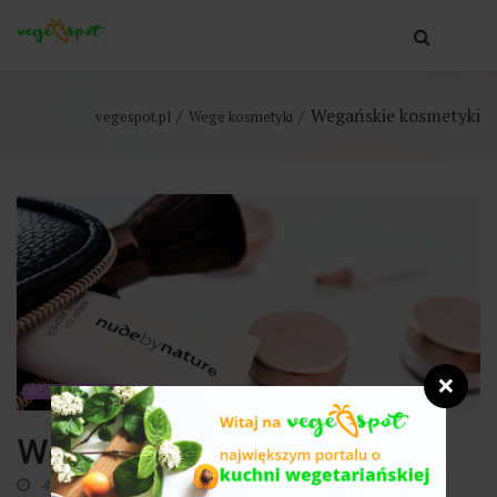
Wegańskie kosmetyki
vegespot.pl
Wege kosmetyki
❌
WEGE KOSMETYKI
Wegańskie kosmetyki
4 czerwca 2019
0