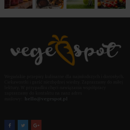
Wegańskie przepisy kulinarne dla najmłodszych i dorosłych.
Ciekawostki i garść niezbędnej wiedzy. Zapraszamy do miłej
lektury. W przypadku chęci nawiązania współpracy
zapraszamy do kontaktu na nasz adres
hello@vegespot.pl
mailowy: