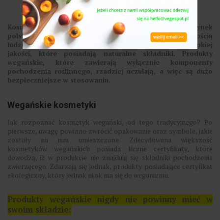
Kosmetyki wegańskie coraz pewniej wchodzą na rynek
polski. Jest to spowodowane nie tylko większą świadomością
ludzi, lecz także poszukiwaniem kosmetyków wysokiej
jakości, które posiadają naturalne składniki. Produkty
wegańskie, które zawierają wyłącznie komponenty
pochodzenia roślinnego, rzadziej uczulają, a więc są dużo
bezpieczniejsze w stosowaniu.
Wegańskie kosmetyki
Jak rozpoznać kosmetyk wegański, od tego tradycyjnego? Po
pierwsze, uwagę powinno zwrócić opakowanie oraz symbole, jakie
zostały na nim umieszczone. Zdecydowana większość
kosmetyków wegańskich posiada liczne certyfikaty, które
dowodzą, iż w produkcie nie znajdują się składniki pochodzenia
zwierzęcego. Zdarzają się jednak, produkty posiadające certyfikat
ekologiczny, który jednak nijak ma się do weganizmu.
Produkty wegańskie nigdy nie powinny mieć w
swoim składzie: