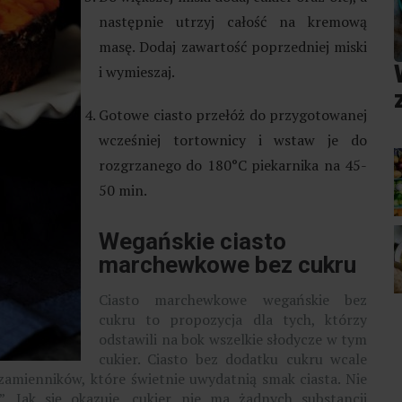
następnie utrzyj całość na kremową
masę. Dodaj zawartość poprzedniej miski
i wymieszaj.
Gotowe ciasto przełóż do przygotowanej
wcześniej tortownicy i wstaw je do
rozgrzanego do 180°C piekarnika na 45-
50 min.
Wegańskie ciasto
marchewkowe bez cukru
Ciasto marchewkowe wegańskie bez
cukru to propozycja dla tych, którzy
odstawili na bok wszelkie słodycze w tym
cukier. Ciasto bez dodatku cukru wcale
 zamienników, które świetnie uwydatnią smak ciasta. Nie
. Jak się okazuje, cukier nie ma żadnych substancji