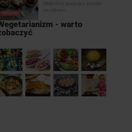
Niektórzy pragnący przejść
na zdrowe...
PRZEKĄSKI
Wegetarianizm - warto
zobaczyć