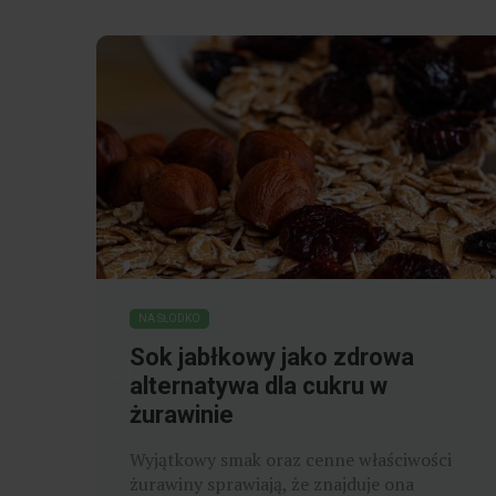
NA SŁODKO
Gdzie można kupić
zagraniczne słodycze w dobrej
cenie?
ci
​Zagraniczne słodycze w atrakcyjnych
cenach są łatwo dostępne na rynku. Wśród