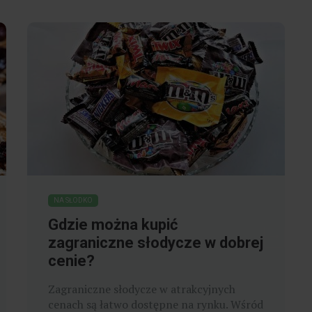
NA SŁODKO
Wegańskie słodkości do
pucharków deserowych - 3
przykłady
​Dieta wegańska wyklucza spożywanie
wszelkich produktów pochodzenia