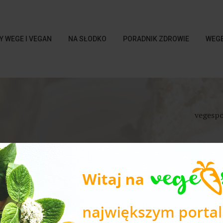
Y WEGE I VEGAN
NA SŁODKO
PORADNIK ZDROWIE
WEGE
vegespo