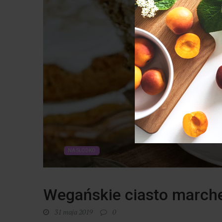
NA SŁODKO
Wegańskie ciasto marc
31 maja 2019
0