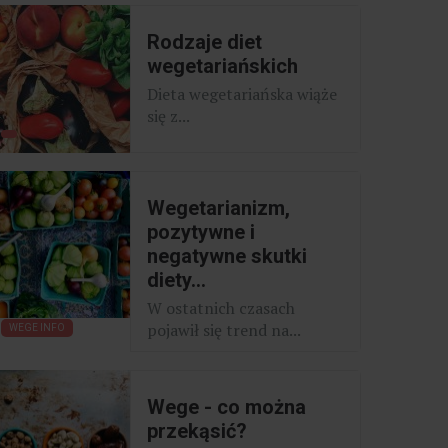
Rodzaje diet
wegetariańskich
Dieta wegetariańska wiąże
się z...
Wegetarianizm,
pozytywne i
negatywne skutki
diety...
W ostatnich czasach
pojawił się trend na...
WEGE INFO
Wege - co można
przekąsić?