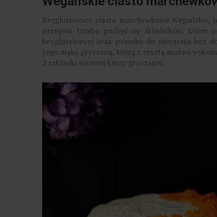
Wegańskie ciasto marchewko
Bezglutenowe ciasto marchewkowe wegańskie, je
przepisu trzeba pozbyć się składników, które p
bezglutenowej oraz proszku do pieczenia bez 
tego mąkę gryczaną, którą z resztą można wyko
2 szklanki surowej kaszy gryczanej.