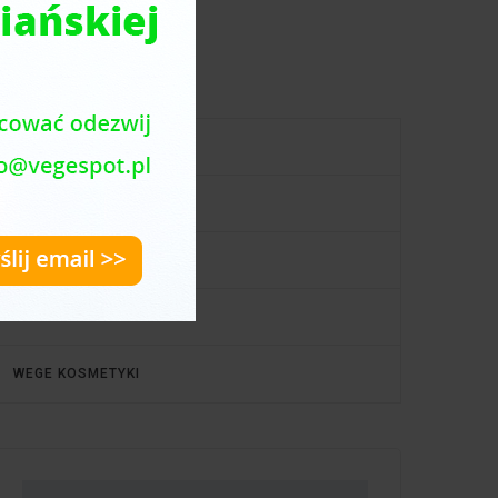
menu
PRZEPISY WEGE I VEGAN
NA SŁODKO
PORADNIK ZDROWIE
WEGE INFO
WEGE KOSMETYKI