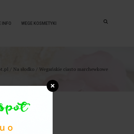
 INFO
WEGE KOSMETYKI
t.pl
Na słodko
Wegańskie ciasto marchewkowe
❌