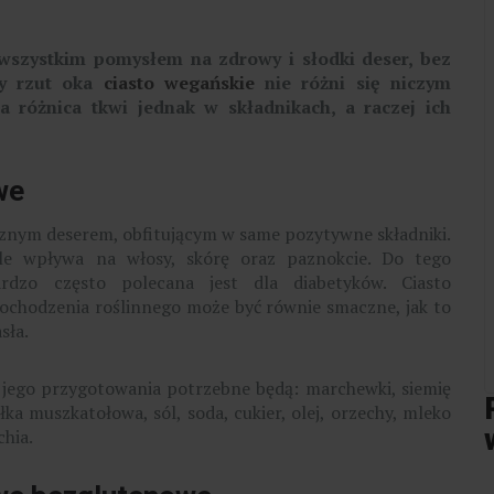
wszystkim pomysłem na zdrowy i słodki deser, bez
zy rzut oka
ciasto wegańskie
nie różni się niczym
 różnica tkwi jednak w składnikach, a raczej ich
owe
znym deserem, obfitującym w same pozytywne składniki.
e wpływa na włosy, skórę oraz paznokcie. Do tego
ardzo często polecana jest dla diabetyków. Ciasto
ochodzenia roślinnego może być równie smaczne, jak to
sła.
jego przygotowania potrzebne będą: marchewki, siemię
ka muszkatołowa, sól, soda, cukier, olej, orzechy, mleko
chia.