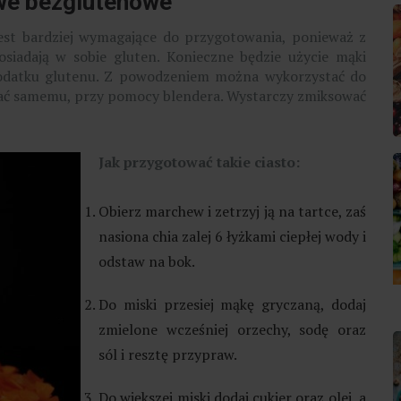
we bezglutenowe
st bardziej wymagające do przygotowania, ponieważ z
osiadają w sobie gluten. Konieczne będzie użycie mąki
dodatku glutenu. Z powodzeniem można wykorzystać do
nać samemu, przy pomocy blendera. Wystarczy zmiksować
Jak przygotować takie ciasto:
Obierz marchew i zetrzyj ją na tartce, zaś
nasiona chia zalej 6 łyżkami ciepłej wody i
odstaw na bok.
Do miski przesiej mąkę gryczaną, dodaj
zmielone wcześniej orzechy, sodę oraz
sól i resztę przypraw.
Do większej miski dodaj cukier oraz olej, a