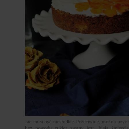
nie musi być niesłodkie. Przeciwnie, można użyć
bez powodu cukier zwany jest „białą śmiercią”