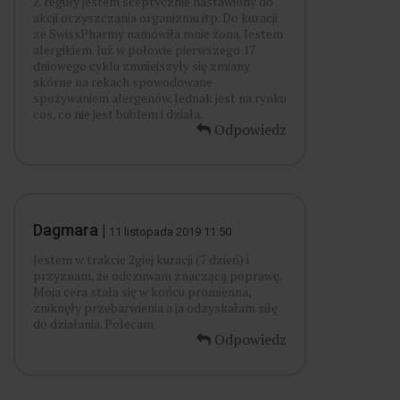
Z reguły jestem sceptycznie nastawiony do
akcji oczyszczania organizmu itp. Do kuracji
ze SwissPharmy namówiła mnie żona. Jestem
alergikiem. Już w połowie pierwszego 17
dniowego cyklu zmniejszyły się zmiany
skórne na rekach spowodowane
spożywaniem alergenów. Jednak jest na rynku
cos, co nie jest bublem i działa.
Odpowiedz
Dagmara |
11 listopada 2019 11:50
Jestem w trakcie 2giej kuracji (7 dzień) i
przyznam, że odczuwam znaczącą poprawę.
Moja cera stała się w końcu promienna,
zniknęły przebarwienia a ja odzyskałam siłę
do działania. Polecam
Odpowiedz