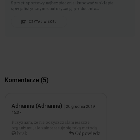
pudełkową – jak catering ułatwia zmianę
nawyków?
​Przejście na wegetarianizm może budzić ekscytację, ale i
lekkie obawy — w końcu to...
CZYTAJ WIĘCEJ
Komentarze (5)
Adrianna (Adrianna) |
20 grudnia 2019
15:37
Przyznam, że nie oczyszczałam jeszcze
organizmu, ale zainteresuję się taką metodą
brak
Odpowiedz