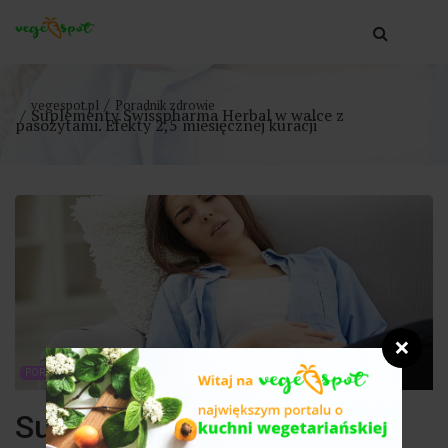
vegespot.pl
Poradnik zdrowie
Suplementy Swisspharma Herbal w walce z
pasożytami. Efekty 2,5 miesięcznej kuracji
❌
PORADNIK ZDROWIE
Suplementy Swisspharma