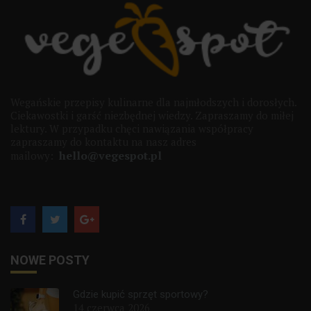
Wegańskie przepisy kulinarne dla najmłodszych i dorosłych.
Ciekawostki i garść niezbędnej wiedzy. Zapraszamy do miłej
lektury. W przypadku chęci nawiązania współpracy
zapraszamy do kontaktu na nasz adres
hello@vegespot.pl
mailowy:
NOWE POSTY
Gdzie kupić sprzęt sportowy?
14 czerwca 2026