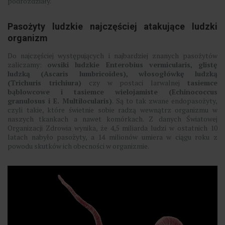
podrozdziały.
Pasożyty ludzkie najczęściej atakujące ludzki
organizm
Do najczęściej występujących i najbardziej znanych pasożytów
zaliczamy:
owsiki ludzkie Enterobius vermicularis, glistę
ludzką (Ascaris lumbricoides), włosogłówkę ludzką
(Trichuris trichiura)
czy w postaci larwalnej
tasiemce
bąblowcowe i tasiemce wielojamiste (Echinococcus
granulosus i E. Multilocularis)
. Są to tak zwane endopasożyty,
czyli takie, które świetnie sobie radzą wewnątrz organizmu w
naszych tkankach a nawet komórkach. Z danych Światowej
Organizacji Zdrowia wynika, że 4,5 miliarda ludzi w ostatnich 10
latach nabyło pasożyty, a 14 milionów umiera w ciągu roku z
powodu skutków ich obecności w organizmie.