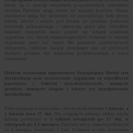
bierze się z synergii wszystkich proponowanych składników
zestawu. Pasożyty mogą latami żyć naszym kosztem. Objawy
chorobowe mogą być nieswoiste od przewlekłego bólu głowy,
kataru, sińców i woków pod oczami po poważne problemy
przewodu pokarmowego i zaburzenia pracy jelit. Szkodliwe
działanie pasożytów może pojawić się sytuacji osłabienia
organizmu czy chorób immunologicznych. Ponieważ w naszym
organizmie może być nawet 300 gatunków pasożytniczych
patogenów, cykliczne kuracje uwalniające nas od przykrych
skutków, powinny być działaniem profilaktycznym a wręcz
naturalnym!
Efektem stosowania suplementów Swisspharma Herbal jest
detoksykacja oraz oczyszczenie organizmu ze szkodliwych
pasożytów i bakterii chorobotwórczych, usunięcie
grzybów, usunięcie złogów i toksyn czy przyśpieszenie
metabolizmu.
Pełny program oczyszczania i detoksykacji obejmuje
3 kuracje, a
1 kuracja trwa 17 dni.
Dla osiągnięcia pełnego efektu należy
kurację powtórzyć w
3 cyklach trwających po 17 dni, w
odstępach po 2,5 miesiąca.
Zalecamy aby w ramach profilaktyki
co 6 miesięcy, powtórzyć 1 cykl 17-dniowy w celu utrzymaniu