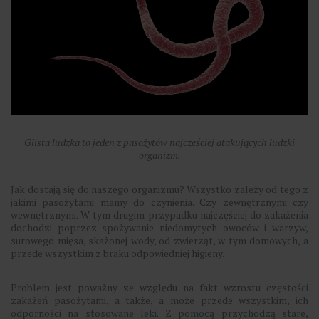
Glista ludzka to jeden z pasożytów najcześciej atakujących ludzki
organizm.
Jak dostają się do naszego organizmu? Wszystko zależy od tego z
jakimi pasożytami mamy do czynienia. Czy zewnętrznymi czy
wewnętrznymi. W tym drugim przypadku najczęściej do zakażenia
dochodzi poprzez spożywanie niedomytych owoców i warzyw,
surowego mięsa, skażonej wody, od zwierząt, w tym domowych, a
przede wszystkim z braku odpowiedniej higieny.
Problem jest poważny ze względu na fakt wzrostu częstości
zakażeń pasożytami, a także, a może przede wszystkim, ich
odporności na stosowane leki. Z pomocą przychodzą stare,