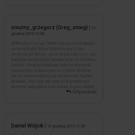
smutny_grzegorz (Greg_smeg) |
13
grudnia 2019 15:58
@Monika Czy wg. Ciebie ten preparat działa
na drożdżaki? Moja Teściowa ma z tym
straszny problem - przy okazji cukrzycy - po
każdym antybiotyku choruje jeszcze bardziej.
Lekarz zlecił jej zbadanie kału na obecność
pasożytów: zobaczymy co wyjdzie ale boje
się, że znowu zapiszą jej antybiotyk i będzie
dramat ... daj znać jak tam po kuracji jeżeli
możesz, najlepiej w tym wątku. Z góry dzięki
Odpowiedz
Daniel Wójcik |
13 grudnia 2019 11:54