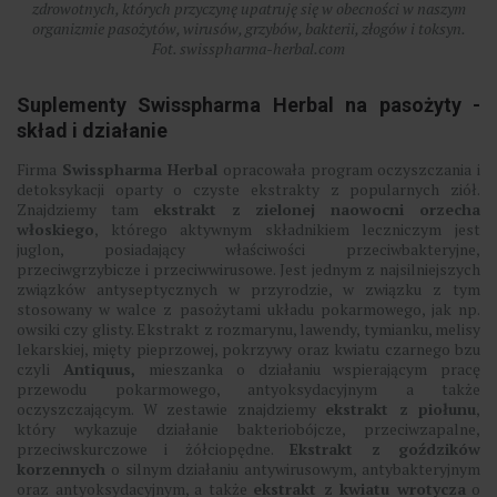
zdrowotnych, których przyczynę upatruję się w obecności w naszym
organizmie pasożytów, wirusów, grzybów, bakterii, złogów i toksyn.
Fot. swisspharma-herbal.com
Suplementy Swisspharma Herbal na pasożyty -
skład i działanie
Firma
Swisspharma Herbal
opracowała program oczyszczania i
detoksykacji oparty o czyste ekstrakty z popularnych ziół.
Znajdziemy tam
ekstrakt z zielonej naowocni orzecha
włoskiego
, którego aktywnym składnikiem leczniczym jest
juglon, posiadający właściwości przeciwbakteryjne,
przeciwgrzybicze i przeciwwirusowe. Jest jednym z najsilniejszych
związków antyseptycznych w przyrodzie, w związku z tym
stosowany w walce z pasożytami układu pokarmowego, jak np.
owsiki czy glisty. Ekstrakt z rozmarynu, lawendy, tymianku, melisy
lekarskiej, mięty pieprzowej, pokrzywy oraz kwiatu czarnego bzu
czyli
Antiquus,
mieszanka o działaniu wspierającym pracę
przewodu pokarmowego, antyoksydacyjnym a także
oczyszczającym. W zestawie znajdziemy
ekstrakt z piołunu
,
który wykazuje działanie bakteriobójcze, przeciwzapalne,
przeciwskurczowe i żółciopędne.
Ekstrakt z goździków
korzennych
o silnym działaniu antywirusowym, antybakteryjnym
oraz antyoksydacyjnym, a także
ekstrakt z kwiatu wrotycza
o