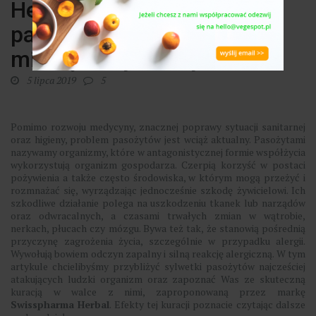
Herbal w walce z
pasożytami. Efekty 2,5
miesięcznej kuracji
5 lipca 2019
5
Pomimo rozwoju medycyny, znacznej poprawy sytuacji sanitarnej
oraz higieny, problem pasożytów jest wciąż aktualny. Pasożytami
nazywamy organizmy, które w antagonistycznej formie współżycia
wykorzystują organizm gospodarza. Czerpią korzyść w postaci
pożywienia a także często środowiska, w którym mogą przeżyć i
rozmnażać się, wyrządzając jednocześnie szkodę żywicielowi. Ich
szkodliwe działanie polega na uszkodzeniu tkanek lub narządów
oraz odwracalnych, a czasami trwałych zmian w wątrobie,
nerkach, płucach czy mózgu. Bywa też tak, że stanowią pośrednią
przyczynę zagrożenia życia, szczególnie w przypadku alergii.
Wywołują bowiem odczyn zapalny i silną reakcję alergiczną. W tym
artykule chcielibyśmy przybliżyć sylwetki pasożytów najcześciej
atakujących ludzki organizm oraz zapoznać Was ze skuteczną
kuracją w walce z nimi, zaproponowaną przez markę
Swisspharma Herbal
. Efekty tej kuracji poznacie czytając dalsze