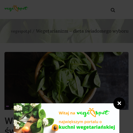
Wegetarianizm – dieta świadomego wyboru
vegespot.pl
❌
Wegetarianizm – dieta
świadomego wyboru