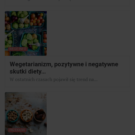
WEGE INFO
Wegetarianizm, pozytywne i negatywne
skutki diety...
W ostatnich czasach pojawił się trend na...
PRZEKĄSKI