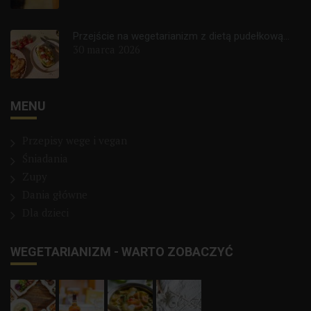
Przejście na wegetarianizm z dietą pudełkową...
30 marca 2026
MENU
Przepisy wege i vegan
Śniadania
Zupy
Dania główne
Dla dzieci
WEGETARIANIZM - WARTO ZOBACZYĆ