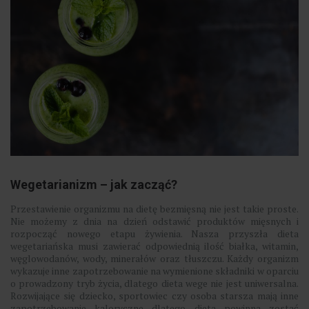
Wegetarianizm – jak zacząć?
Przestawienie organizmu na dietę bezmięsną nie jest takie proste.
Nie możemy z dnia na dzień odstawić produktów mięsnych i
rozpocząć nowego etapu żywienia. Nasza przyszła dieta
wegetariańska musi zawierać odpowiednią ilość białka, witamin,
węglowodanów, wody, minerałów oraz tłuszczu. Każdy organizm
wykazuje inne zapotrzebowanie na wymienione składniki w oparciu
o prowadzony tryb życia, dlatego dieta wege nie jest uniwersalna.
Rozwijające się dziecko, sportowiec czy osoba starsza mają inne
zapotrzebowanie kaloryczne dlatego dieta powinna zostać