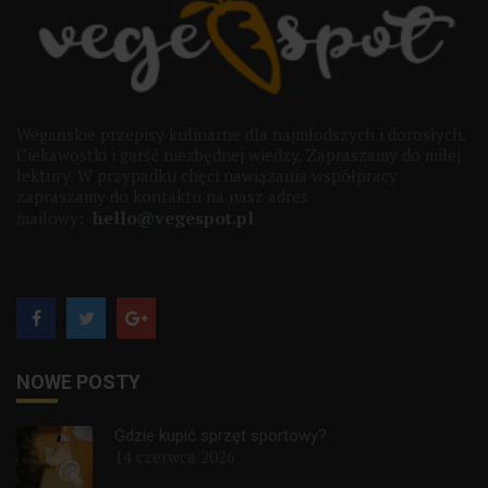
Wegańskie przepisy kulinarne dla najmłodszych i dorosłych.
Ciekawostki i garść niezbędnej wiedzy. Zapraszamy do miłej
lektury. W przypadku chęci nawiązania współpracy
zapraszamy do kontaktu na nasz adres
hello@vegespot.pl
mailowy:
NOWE POSTY
Gdzie kupić sprzęt sportowy?
14 czerwca 2026