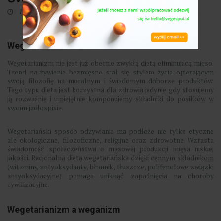
17 września 2018
0
Wegetarianizm
Wegetarianizm nie jest już obecnie zwykłą dietą eliminującą mięso.
Trend na żywienie bezmięsne stał się stylem życia opierającym
swoją filozofię na moralnym i świadomym doborze produktów.
Tego typu dieta jest korzystna dla zdrowia jedynie gdy stosujemy
ją rozważnie i umiejętnie komponujemy składniki do posiłków w
swoim jadłospisie.
Wegetariański sposób odżywiania ma podłoże nie tylko etyczne
ale ekologiczne, filozoficzne, religijne oraz zdrowotne. Wzrasta
świadomość społeczeństwa o masowej produkcji mięsa niskiej
jakości. Racjonalna dieta wegetariańska dzięki cennym składnikom
(witaminy, antyoksydanty, błonnik, tłuszcze, polifenolowe związki
antyoksydacyjne) pomaga uniknąć zapadnięcia na choroby
cywilizacyjne.
Wegetarianizm a weganizm