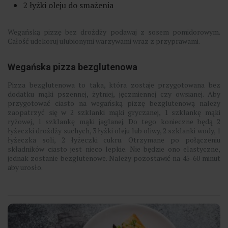
2 łyżki oleju do smażenia
Wegańską pizzę bez drożdży podawaj z sosem pomidorowym.
Całość udekoruj ulubionymi warzywami wraz z przyprawami.
Wegańska pizza bezglutenowa
Pizza bezglutenowa to taka, która zostaje przygotowana bez
dodatku mąki pszennej, żytniej, jęczmiennej czy owsianej. Aby
przygotować ciasto na wegańską pizzę bezglutenową należy
zaopatrzyć się w 2 szklanki mąki gryczanej, 1 szklankę mąki
ryżowej, 1 szklankę mąki jaglanej. Do tego konieczne będą 2
łyżeczki drożdży suchych, 3 łyżki oleju lub oliwy, 2 szklanki wody, 1
łyżeczka soli, 2 łyżeczki cukru. Otrzymane po połączeniu
składników ciasto jest nieco lepkie. Nie będzie ono elastyczne,
jednak zostanie bezglutenowe. Należy pozostawić na 45-60 minut
aby urosło.