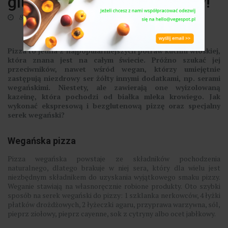
glutenu. Wypróbuj przepisy!
8 lipca 2019
0
Pizza to jedna z najpopularniejszych potraw kuchni włoskiej,
która znana jest na całym świecie. Próżno szukać jej
przeciwników, nawet wśród wegan, którzy umiejętnie
zastępują niezdrowy ser żółty innymi dodatkami, np. serami
wegańskimi. Niestety, ale zawierają one wyizolowaną
kazeinę, która pochodzi od białka mleka krowiego. Jak
wykonać ekspresową i bezglutenową pizzę oraz specjalny
serek wegański?
Wegańska pizza
Pizza wegańska powstaje ze składników pochodzenia
naturalnego, dlatego brakuje w niej sera, który dla wielu jest
niezbędnym składnikem do uzyskania wyjątkowego smaku pizzy.
Weganie stawiają na własnoręcznie robione produkty. Oto szybki
sposób na serek wegański do pizzy: 1 szklanka nerkowców, 4 łyżki
płatków drożdżowych, 2 łyżeczki agaru, przyprawa warzywna, sól,
pieprz ziołowy, pieprz cayenne, sok z cytryny albo ocet jabłkowy.