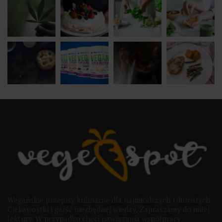
Wegańskie przepisy kulinarne dla najmłodszych i dorosłych.
Ciekawostki i garść niezbędnej wiedzy. Zapraszamy do miłej
lektury. W przypadku chęci nawiązania współpracy