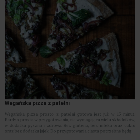
Wegańska pizza z patelni
Wegańska pizza prosto z patelni gotowa jest już w 15 minut.
Bardzo prosta w przygotowaniu, nie wymagająca wielu składników,
w dodatku pyszna i zdrowa. Bez glutenu, bez mleka oraz cukru
oraz bez dodatku jajek. Do przygotowania ciasta potrzebne będą: