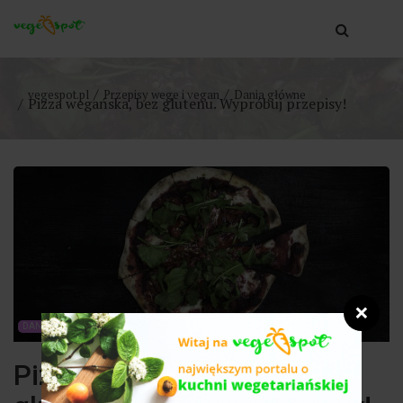
vegespot.pl
Przepisy wege i vegan
Dania główne
Pizza wegańska, bez glutenu. Wypróbuj przepisy!
❌
DANIA GŁÓWNE
Pizza wegańska, bez