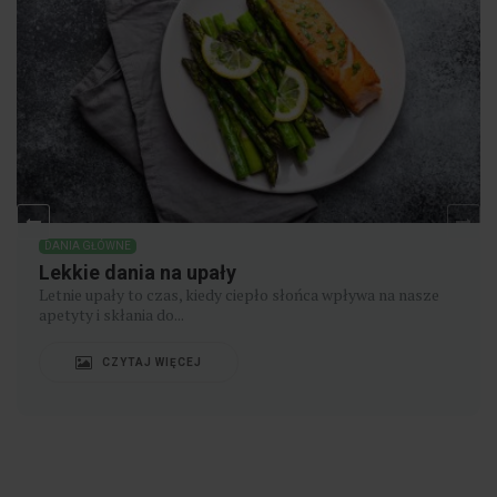
DANIA GŁÓWNE
7 pysznych pomysłów z wegetariańskiej
kuchni indyjskiej
Jeśli szukasz pysznych wegetariańskich potraw do
zrobienia w domu, mamy dla Ciebie kilka...
CZYTAJ WIĘCEJ