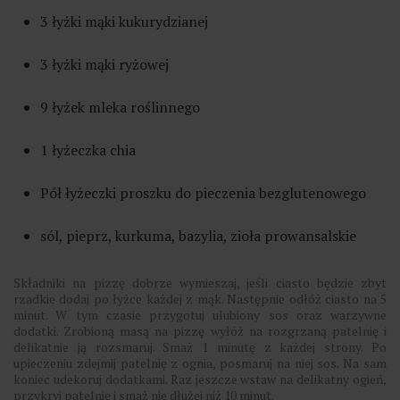
3 łyżki mąki kukurydzianej
3 łyżki mąki ryżowej
9 łyżek mleka roślinnego
1 łyżeczka chia
Pół łyżeczki proszku do pieczenia bezglutenowego
sól, pieprz, kurkuma, bazylia, zioła prowansalskie
Składniki na pizzę dobrze wymieszaj, jeśli ciasto będzie zbyt
rzadkie dodaj po łyżce każdej z mąk. Następnie odłóż ciasto na 5
minut. W tym czasie przygotuj ulubiony sos oraz warzywne
dodatki. Zrobioną masą na pizzę wyłóż na rozgrzaną patelnię i
delikatnie ją rozsmaruj. Smaż 1 minutę z każdej strony. Po
upieczeniu zdejmij patelnię z ognia, posmaruj na niej sos. Na sam
koniec udekoruj dodatkami. Raz jeszcze wstaw na delikatny ogień,
przykryj patelnię i smaż nie dłużej niż 10 minut.