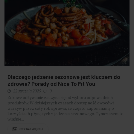
Dlaczego jedzenie sezonowe jest kluczem do
zdrowia? Porady od Nice To Fit You
22 stycznia 2025
0
​Zdrowe odżywianie zaczyna się od wyboru odpowiednich
produktów. W dzisiejszych czasach dostępność owoców i
warzyw przez cały rok sprawia, że często zapominamy o
korzyściach płynących z jedzenia sezonowego. Tymczasem to
właśnie...
CZYTAJ WIĘCEJ