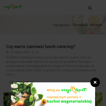
Poradnik zdrowie
vegespot.pl
Czy warto zamówić lunch catering?
31 marca 2025
0
W dobie szybkiego tempa życia, nie zawsze mamy czas na
przygotowywanie zdrowych i sycących posiłków. Rosnąca
popularność cateringu dietetycznego w Polsce pokazuje, że
coraz więcej osób szuka wygodnych rozwiązań żywieniowych,
które...
❌
CZYTAJ WIĘCEJ