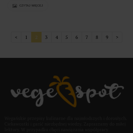
CZYTAJ WIĘCEJ
<
1
2
3
4
5
6
7
8
9
>
Wegańskie przepisy kulinarne dla najmłodszych i dorosłych.
Ciekawostki i garść niezbędnej wiedzy. Zapraszamy do miłej
lektury. W przypadku chęci nawiązania współpracy