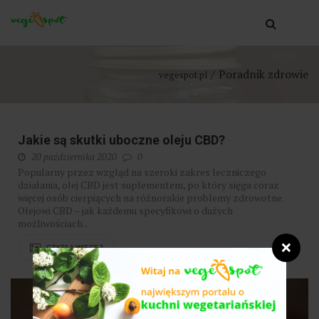
Poradnik zdrowie
vegespot.pl
Jakie są skutki uboczne oleju CBD?
20 października 2020
0
Popularny przez wzgląd na szeroki zakres leczniczego
działania, olej CBD jest suplementem, po który sięga coraz
więcej osób cierpiących na różnorakie problemy zdrowotne.
Olejowi CBD – jak każdemu specyfikowi o dużych
możliwościach...
❌
CZYTAJ WIĘCEJ