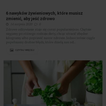
6 nawyków żywieniowych, które musisz
zmienić, aby jeść zdrowo
14 sierpnia 2020
0
​Zdrowe odżywianie staje się coraz popularniejsze. Chętnie
sięgamy po różnego rodzaju diety, chcąc stracić zbędne
kilogramy albo poprawić nasze zdrowie. Jednocześnie ciągle
popełniamy drobne błędy, które dzielą nas od...
CZYTAJ WIĘCEJ