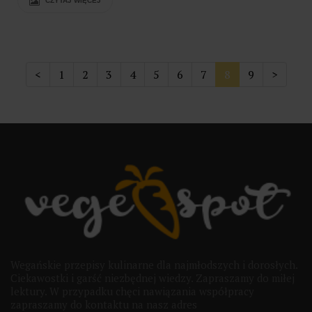
CZYTAJ WIĘCEJ
<
1
2
3
4
5
6
7
8
9
>
Wegańskie przepisy kulinarne dla najmłodszych i dorosłych.
Ciekawostki i garść niezbędnej wiedzy. Zapraszamy do miłej
lektury. W przypadku chęci nawiązania współpracy
zapraszamy do kontaktu na nasz adres