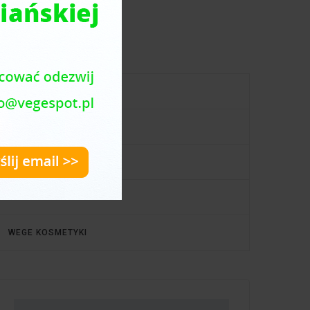
menu
PRZEPISY WEGE I VEGAN
NA SŁODKO
PORADNIK ZDROWIE
WEGE INFO
WEGE KOSMETYKI