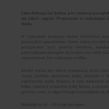
Lato dobiega już końca, a to oznacza począte
się jakieś zajęcie. Propozycja to wykonanie 
dynią.
W wykonaniu pomocna będzie dodatkowa para 
przyrządzić samodzielnie. Ciasto należy wyrobić
przygotować przy pomocy blendera, malakse
przyrządzania pierogów dozwolone jest wiele możl
najważniejsze, bez większego wysiłku.
Bardzo ważna jest dobra organizacja, która zn
czystą stolnicę oprószoną mąką, naczynie z fa
zagotowaną wodą. Dopiero w tym momencie moż
kółka i umieścić w każdym łyżkę farszu, a na koń
godzinę czasu, w ciągu którego wyprodukuje się o
Składniki na 45 – 50 sztuk pierogów: