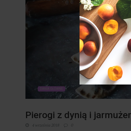
DANIA GŁÓWNE
Pierogi z dynią i jarmuż
4 września 2018
0