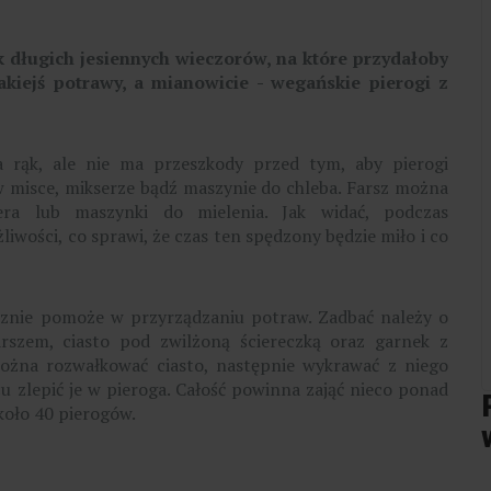
k długich jesiennych wieczorów, na które przydałoby
jakiejś potrawy, a mianowicie - wegańskie pierogi z
rąk, ale nie ma przeszkody przed tym, aby pierogi
 w misce, mikserze bądź maszynie do chleba. Farsz można
ra lub maszynki do mielenia. Jak widać, podczas
iwości, co sprawi, że czas ten spędzony będzie miło i co
acznie pomoże w przyrządzaniu potraw. Zadbać należy o
rszem, ciasto pod zwilżoną ściereczką oraz garnek z
na rozwałkować ciasto, następnie wykrawać z niego
cu zlepić je w pieroga. Całość powinna zająć nieco ponad
koło 40 pierogów.