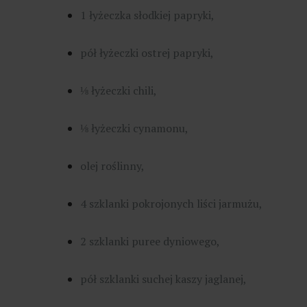
1 łyżeczka słodkiej papryki,
pół łyżeczki ostrej papryki,
⅛ łyżeczki chili,
⅛ łyżeczki cynamonu,
olej roślinny,
4 szklanki pokrojonych liści jarmużu,
2 szklanki puree dyniowego,
pół szklanki suchej kaszy jaglanej,