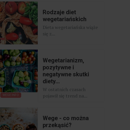
Rodzaje diet
wegetariańskich
Dieta wegetariańska wiąże
się z...
Wegetarianizm,
pozytywne i
negatywne skutki
diety...
W ostatnich czasach
pojawił się trend na...
WEGE INFO
Wege - co można
przekąsić?