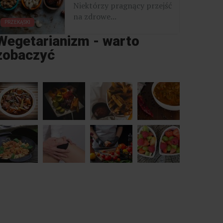
Niektórzy pragnący przejść
na zdrowe...
PRZEKĄSKI
Wegetarianizm - warto
zobaczyć