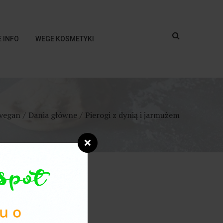
 INFO
WEGE KOSMETYKI
 vegan
Dania główne
Pierogi z dynią i jarmużem
❌