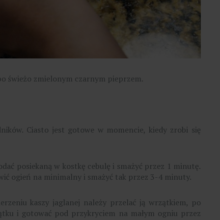
bo świeżo zmielonym czarnym pieprzem.
dników. Ciasto jest gotowe w momencie, kiedy zrobi się
dodać posiekaną w kostkę cebulę i smażyć przez 1 minutę.
wić ogień na minimalny i smażyć tak przez 3-4 minuty.
rzeniu kaszy jaglanej należy przelać ją wrzątkiem, po
zątku i gotować pod przykryciem na małym ogniu przez