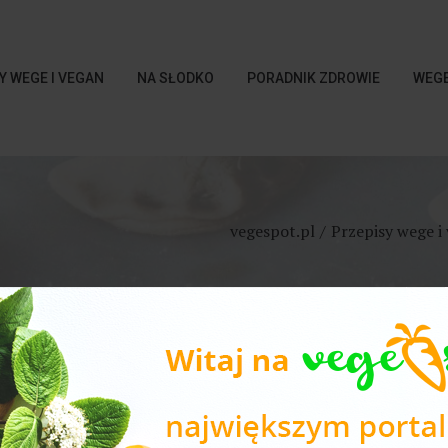
Y WEGE I VEGAN
NA SŁODKO
PORADNIK ZDROWIE
WEGE
vegespot.pl
Przepisy wege i