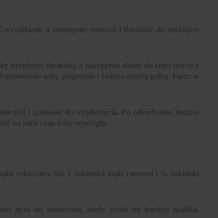
ć wrzątkiem, a następnie osuszyć i dorzucić do smażącej
ę przełożyć do miski, a następnie dodać do tego puree z
oprawienie solą, pieprzem i świeżo startą gałką. Farsz w
iem soli i gotować do wypłynięcia. Po odcedzeniu można
ć na jakiś czas żeby wystygły.
mąka orkiszowa lub 1 szklanka mąki razowej i ¾ szklanki
niu dyni do momentu, kiedy zrobi się bardzo miękka.