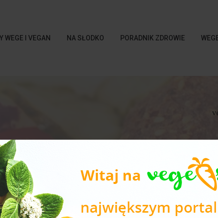
Y WEGE I VEGAN
NA SŁODKO
PORADNIK ZDROWIE
WEGE
v