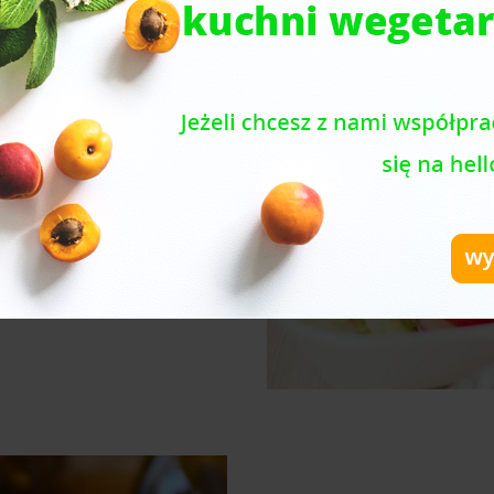
a przygotowywana jest na
w wraz z dodatkiem jajka,
. Pulpety mogą być
do zup...