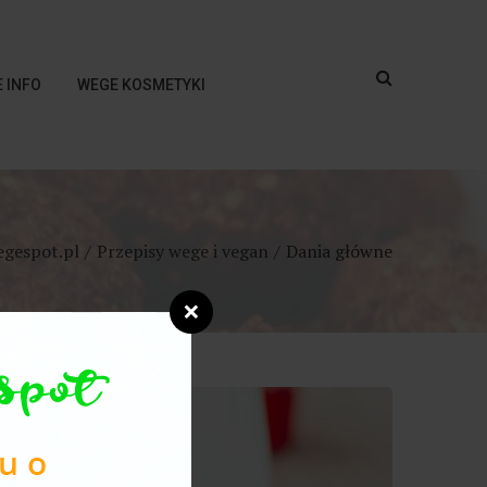
 INFO
WEGE KOSMETYKI
egespot.pl
Przepisy wege i vegan
Dania główne
❌