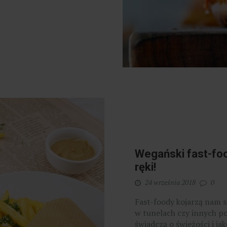
Wegański fast-foo
ręki!
24 września 2018
0
Fast-foody kojarzą nam 
w tunelach czy innych p
świadczą o świeżości i ja