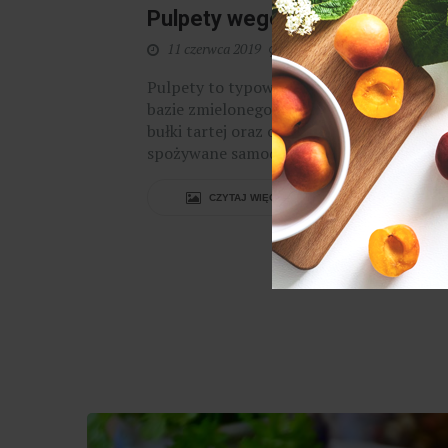
Pulpety wegetariańskie
11 czerwca 2019
0
Pulpety to typowo mięsna potrawa, któr
bazie zmielonego mięsa, ryb przy podrobó
bułki tartej oraz odpowiednich przypraw
spożywane samodzielnie lub jako dodatek 
CZYTAJ WIĘCEJ