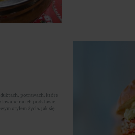
oduktach, potrawach, które
gotowane na ich podstawie.
wym stylem życia. Jak się