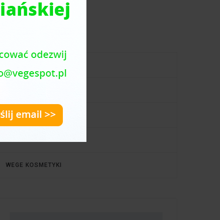
menu
PRZEPISY WEGE I VEGAN
NA SŁODKO
PORADNIK ZDROWIE
WEGE INFO
WEGE KOSMETYKI