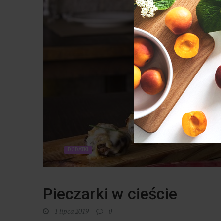
DODATKI
Pieczarki w cieście
1 lipca 2019
0