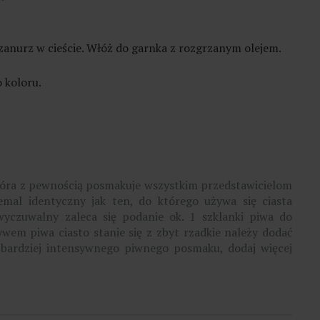
 zanurz w cieście. Włóż do garnka z rozgrzanym olejem.
 koloru.
 która z pewnością posmakuje wszystkim przedstawicielom
iemal identyczny jak ten, do którego używa się ciasta
yczuwalny zaleca się podanie ok. 1 szklanki piwa do
ywem piwa ciasto stanie się z zbyt rzadkie należy dodać
iu bardziej intensywnego piwnego posmaku, dodaj więcej