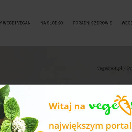
Y WEGE I VEGAN
NA SŁODKO
PORADNIK ZDROWIE
WEGE
vegespot.pl
Pr