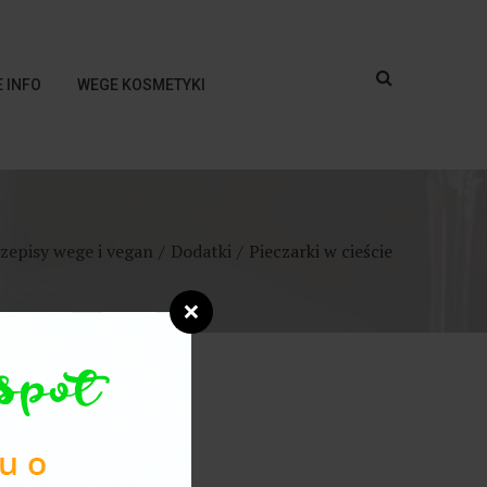
 INFO
WEGE KOSMETYKI
zepisy wege i vegan
Dodatki
Pieczarki w cieście
❌