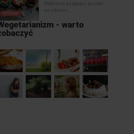
Niektórzy pragnący przejść
na zdrowe...
PRZEKĄSKI
Wegetarianizm - warto
zobaczyć