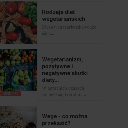
Rodzaje diet
wegetariańskich
Dieta wegetariańska wiąże
się z...
Wegetarianizm,
pozytywne i
negatywne skutki
diety...
W ostatnich czasach
pojawił się trend na...
WEGE INFO
Wege - co można
przekąsić?